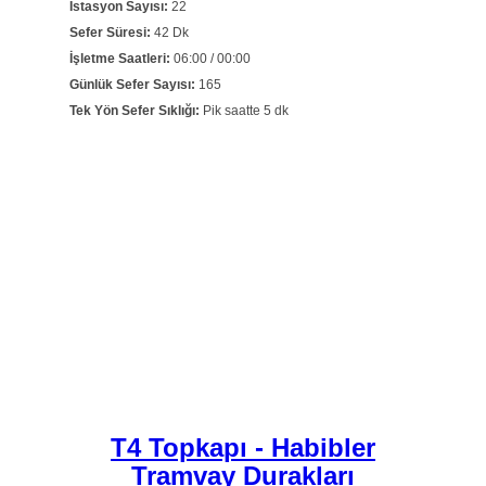
İstasyon Sayısı:
22
Sefer Süresi:
42 Dk
İşletme Saatleri:
06:00 / 00:00
Günlük Sefer Sayısı:
165
Tek Yön Sefer Sıklığı:
Pik saatte 5 dk
T4 Topkapı - Habibler
Tramvay Durakları