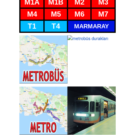
M1A
M1B
M2
M3
M4
M5
M6
M7
T1
T4
MARMARAY