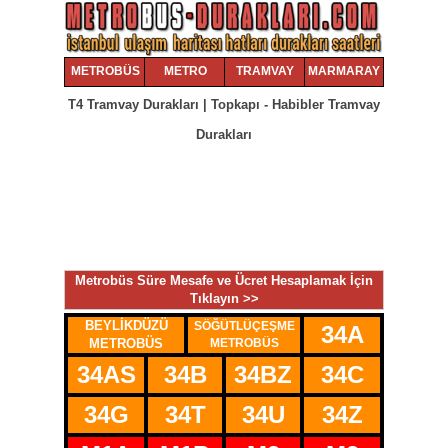
METROBÜS
METRO
TRAMVAY
MARMARAY
T4 Tramvay Durakları | Topkapı - Habibler Tramvay
Durakları
Metrobüs Süre Mesafe ve Ücret Hesaplamak İçin
Tıklayın >>
BEYLİKDÜZÜ
SÖĞÜTLÜÇEŞME
34
34A
METROBÜS
METROBÜS
34AS
34B
34BZ
34C
34G
34T
34U
34Z