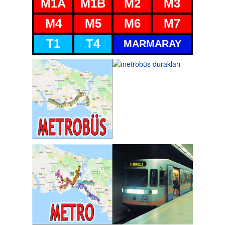
M1A
M1B
M2
M3
M4
M5
M6
M7
T1
T4
MARMARAY