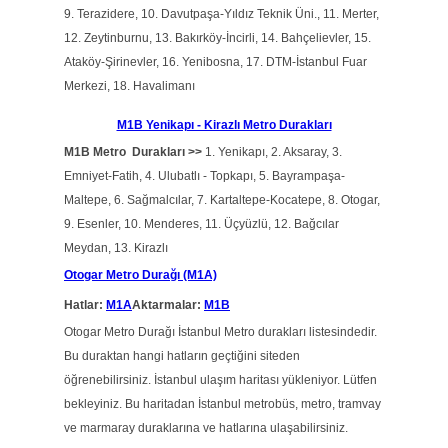
9. Terazidere, 10. Davutpaşa-Yıldız Teknik Üni., 11. Merter,
12. Zeytinburnu, 13. Bakırköy-İncirli, 14. Bahçelievler, 15.
Ataköy-Şirinevler, 16. Yenibosna, 17. DTM-İstanbul Fuar
Merkezi, 18. Havalimanı
M1B Yenikapı - Kirazlı Metro Durakları
M1B Metro Durakları >>
1. Yenikapı, 2. Aksaray, 3.
Emniyet-Fatih, 4. Ulubatlı - Topkapı, 5. Bayrampaşa-
Maltepe, 6. Sağmalcılar, 7. Kartaltepe-Kocatepe, 8. Otogar,
9. Esenler, 10. Menderes, 11. Üçyüzlü, 12. Bağcılar
Meydan, 13. Kirazlı
Otogar Metro Durağı (M1A)
Hatlar:
M1A
Aktarmalar:
M1B
Otogar Metro Durağı İstanbul Metro durakları listesindedir.
Bu duraktan hangi hatların geçtiğini siteden
öğrenebilirsiniz. İstanbul ulaşım haritası yükleniyor. Lütfen
bekleyiniz. Bu haritadan İstanbul metrobüs, metro, tramvay
ve marmaray duraklarına ve hatlarına ulaşabilirsiniz.