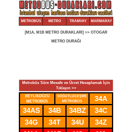
METROBÜS
METRO
TRAMVAY
MARMARAY
[M1A, M1B METRO DURAKLARI] >> OTOGAR
METRO DURAĞI
Metrobüs Süre Mesafe ve Ücret Hesaplamak İçin
Tıklayın >>
BEYLİKDÜZÜ
SÖĞÜTLÜÇEŞME
34
34A
METROBÜS
METROBÜS
34AS
34B
34BZ
34C
34G
34T
34U
34Z