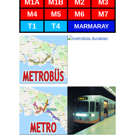
M1A
M1B
M2
M3
M4
M5
M6
M7
T1
T4
MARMARAY