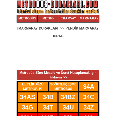
METROBÜS
METRO
TRAMVAY
MARMARAY
[MARMARAY DURAKLARI] >> PENDİK MARMARAY
DURAĞI
Metrobüs Süre Mesafe ve Ücret Hesaplamak İçin
Tıklayın >>
BEYLİKDÜZÜ
SÖĞÜTLÜÇEŞME
34
34A
METROBÜS
METROBÜS
34AS
34B
34BZ
34C
34G
34T
34U
34Z