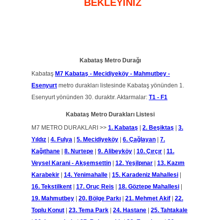
BEKLEYİNİZ
Kabataş Metro Durağı
Kabataş
M7 Kabataş - Mecidiyeköy - Mahmutbey -
Esenyurt
metro durakları listesinde Kabataş yönünden 1.
Esenyurt yönünden 30. duraktır. Aktarmalar:
T1 -
F1
Kabataş Metro Durakları Listesi
M7 METRO DURAKLARI >>
1. Kabataş
|
2. Beşiktaş
|
3.
Yıldız
|
4. Fulya
|
5. Mecidiyeköy
|
6. Çağlayan
|
7.
Kağıthane
|
8. Nurtepe
|
9. Alibeyköy
|
10. Çırçır
|
11.
Veysel Karani - Akşemsettin
|
12. Yeşilpınar
|
13. Kazım
Karabekir
|
14. Yenimahalle
|
15. Karadeniz Mahallesi
|
16. Tekstilkent
|
17. Oruç Reis
|
18. Göztepe Mahallesi
|
19. Mahmutbey
|
20. Bölge Parkı
|
21. Mehmet Akif
|
22.
Toplu Konut
|
23. Tema Park
|
24. Hastane
|
25. Tahtakale