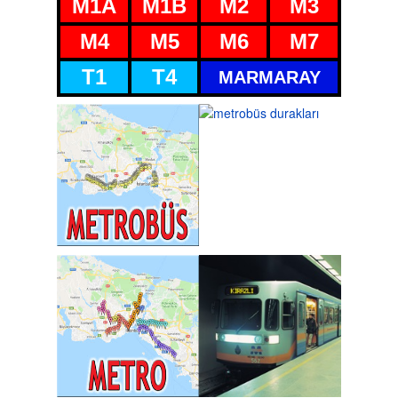
M1A
M1B
M2
M3
M4
M5
M6
M7
T1
T4
MARMARAY