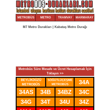
METROBÜS
METRO
TRAMVAY
MARMARAY
M7 Metro Durakları | Kabataş Metro Durağı
Metrobüs Süre Mesafe ve Ücret Hesaplamak İçin
Tıklayın >>
BEYLİKDÜZÜ
SÖĞÜTLÜÇEŞME
34
34A
METROBÜS
METROBÜS
34AS
34B
34BZ
34C
34G
34T
34U
34Z